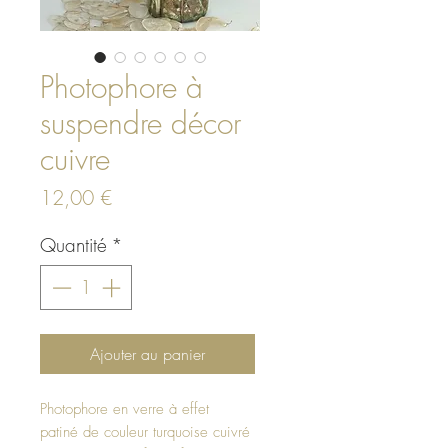
Photophore à
suspendre décor
cuivre
Prix
12,00 €
Quantité
*
Ajouter au panier
Photophore en verre à effet
patiné de couleur turquoise cuivré