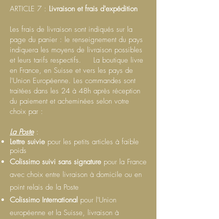
ARTICLE 7 :
Livraison et frais d'expédition
Les frais de livraison sont indiqués sur la
page du panier : le renseignement du pays
indiquera les moyens de livraison possibles
et leurs tarifs
respectifs. La
boutique livre
en France, en Suisse et vers les pays de
l'Union Européenne. Les commandes sont
traitées dans les 24 à 48h après réception
du paiement et acheminées selon votre
choix par :
La Poste
:
Lettre suivie
pour les petits articles
à faible
poids
Colissimo suivi sans signature
pour la France
avec choix entre livraison à domicile ou en
point relais de la Poste
Colissimo I
nternational
pour l'Union
européenne et la Suisse, livraison à