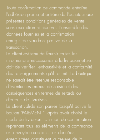
Toute confirmation de commande entraîne
l'adhésion pleine et entière de l'acheteur aux
présentes conditions générales de vente,
sans exception ni réserve. L'ensemble des
données fournies et la confirmation
enregistrée vaudront preuve de la
transaction.
Le client est tenu de fournir toutes les
informations nécessaires à la livraison et se
doit de vérifier l'exhaustivité et la conformité
des renseignements qu'il fournit. La boutique
ne saurait être retenue responsable
d'éventuelles erreurs de saisie et des
conséquences en termes de retards ou
d'erreurs de livraison.
Le client valide son panier lorsqu'il active le
bouton "PAIEMENT", après avoir choisi le
mode de livraison. Un mail de confirmation
reprenant tous les éléments de la commande
est envoyée au client. Les données
enregistrées constituent la preuve de la