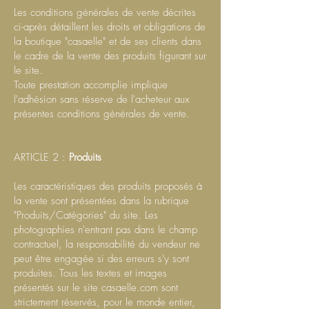
Les conditions générales de vente décrites
ci-après détaillent les droits et obligations de
la boutique "casaelle" et de ses clients dans
le cadre de la vente des produits figurant sur
le site.
Toute prestation accomplie implique
l'adhésion sans réserve de l'acheteur aux
présentes conditions générales de vente.
ARTICLE 2 :
Produits
Les caractéristiques des produits proposés à
la vente sont présentées dans la rubrique
"Produits/Catégories" du site. Les
photographies n'entrant pas dans le champ
contractuel, la responsabilité du vendeur ne
peut être engagée si des erreurs s'y sont
produites. Tous les textes et images
présentés sur le site casaelle.com sont
strictement réservés, pour le monde entier,