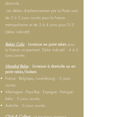
domicile
Les délais d'acheminement par la Poste sont
de 2 à 3 jours ouvrés pour la France
métropolitaine et de 2 à 4 jours pour l'U.E
(délai indicatif).
Relais Colis
:
Livraison en point relais
pour
la France uniquement. Délai indicatif : 4 à 6
jours ouvrés.
Mondial Relay
:
Livraison à domicile ou en
point relais/lockers
France - Belgique
,
Luxembourg : 3 jours
ouvrés
Allemagne - Pays-Bas - Espagne - Portugal -
Italie : 5 jours ouvrés
Autriche : 6 jours ouvrés
Click & Collect
: La boutique propose