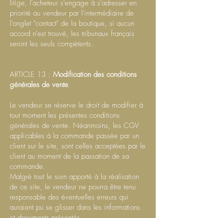
litige, l'acheteur s'engage à s'adresser en
priorité au vendeur par l'intermédiaire de
l'onglet "contact" de la boutique, si aucun
accord n'est trouvé, les tribunaux français
seront les seuls compétents.
ARTICLE 13 :
Modification des conditions
générales de vente
Le vendeur se réserve le droit de modifier à
tout moment les présentes conditions
générales de vente. Néanmoins, les CGV
applicables à la commande passée par un
client sur le site, sont celles acceptées par le
client au moment de la passation de sa
commande.
Malgré tout le soin apporté à la réalisation
de ce site, le vendeur ne pourra être tenu
responsable des éventuelles erreurs qui
auraient pu se glisser dans les informations
et documents présentés.