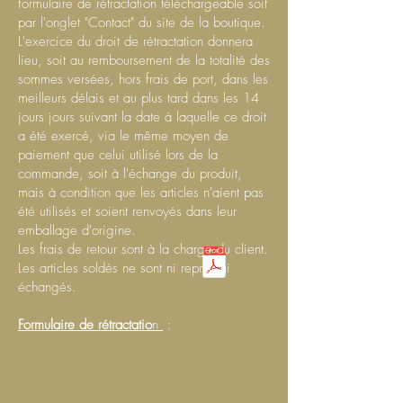
formulaire de rétractation téléchargeable soit
par l'onglet "Contact" du site de la boutique.
L'exercice du droit de rétractation donnera
lieu, soit au remboursement de la totalité des
sommes versées, hors frais de port, dans les
meilleurs délais et au plus tard dans les 14
jours jours suivant la date à laquelle ce droit
a été exercé, via le même moyen de
paiement q
ue celui utilisé lors de la
commande, soit à l'échange du produit,
mais à condition que les articles n'aient pas
été utilisés et soient renvoyés dans leur
emballag
e d'origine.
Les frais de retour sont à la charge du client.
Les articles soldés ne sont ni repris, ni
échangés.
Formulaire de rétractatio
n
: