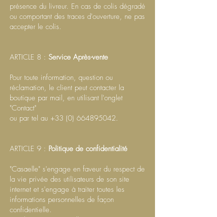
présence du livreur. En cas de colis dégradé
ou comportant des traces d'ouverture, ne pas
accepter le colis.
ARTICLE 8 :
Service Après-vente
Pour toute information, question ou
réclamation, le client peut contacter la
boutique par mail, en utilisant l'onglet
"Contact"
ou par tel au
+33 (0) 664895042
.
ARTICLE 9 :
Politique de confidentialité
"Casaelle" s'engage en faveur du respect de
la vie privée des utilisateurs de son site
internet et s'engage à traiter toutes les
informations personnelles de façon
confidentielle.