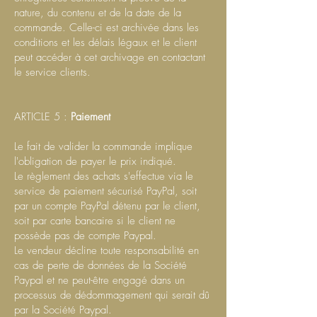
nature, du contenu et de la date de la
commande. Celle-ci est archivée dans les
conditions et les délais légaux et le client
peut accéder à cet archivage en contactant
le service clients.
ARTICLE 5 :
Paiement
Le fait de valider la commande implique
l'obligation de payer le prix indiqué.
Le règlement des achats s'effectue via le
service de paiement sécurisé PayPal, soit
par un compte PayPal détenu par le client,
soit par carte bancaire si le client ne
possède pas de compte Paypal.
Le vendeur décline toute responsabilité en
cas de perte de données de la Société
Paypal et ne peut-être engagé dans un
processus de dédommagement qui serait dû
par la Société Paypal.