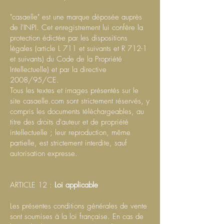
"casaelle" est une marque déposée auprès
de l'INPI. Cet enregistrement lui confère la
protection édictée par les dispositions
légales (article L 711 et suivants et R 712-1
et suivants) du Code de la Propriété
Intellectuelle) et par la directive
2008/95/CE.
Tous les textes et images présentés sur le
site casaelle.com sont strictement réservés, y
compris les documents téléchargeables, au
titre des droits d'auteur et de propriété
intellectuelle ; leur reproduction, même
partielle, est strictement interdite, sauf
autorisation expresse.
ARTICLE 12 :
Loi applicable
Les présentes conditions générales de vente
sont soumises à la loi française. En cas de