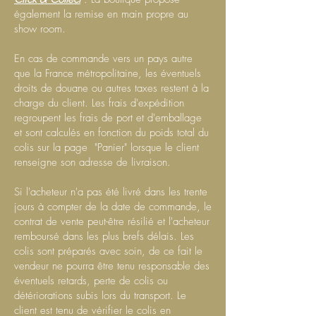
également la remise en main propre au
show room.
En cas de commande vers un pays autre
que la France métropolitaine, les éventuels
droits de douane ou autres taxes restent à la
charge du client. Les frais d'expédition
regroupent les frais de port et d'emballage
et sont calculés en fonction du poids total du
colis sur la page "Panier" lorsque le client
renseigne son adresse de livraison.
Si l'acheteur n'a pas été livré dans les trente
jours à compter de la date de commande, le
contrat de vente peut-être résilié et l'acheteur
remboursé dans les plus brefs délais. Les
colis sont préparés avec soin, de ce fait le
vendeur ne pourra être tenu responsable des
éventuels retards, perte de colis ou
détériorations subis lors du transport. Le
client est tenu de vérifier le colis en