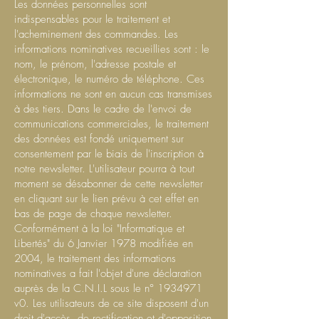
Les données personnelles sont
indispensables pour le traitement et
l'acheminement des commandes. Les
informations nominatives recueillies sont : le
nom, le prénom, l'adresse postale et
électronique, le numéro de téléphone. Ces
informations ne sont en aucun cas transmises
à des tiers. Dans le cadre de l'envoi de
communications commerciales, le traitement
des données est fondé uniquement sur
consentement par le biais de l'inscription à
notre newsletter. L'utilisateur pourra à tout
moment se désabonner de cette newsletter
en cliquant sur le lien prévu à cet effet en
bas de page de chaque newsletter.
Conformément à la loi "Informatique et
Libertés" du 6 Janvier 1978 modifiée en
2004, le traitement des informations
nominatives a fait l'objet d'une déclaration
auprès de la C.N.I.L sous le n°
1934971
v0. Les utilisateurs de ce site disposent d'un
droit d'accès, de rectification et d'opposition