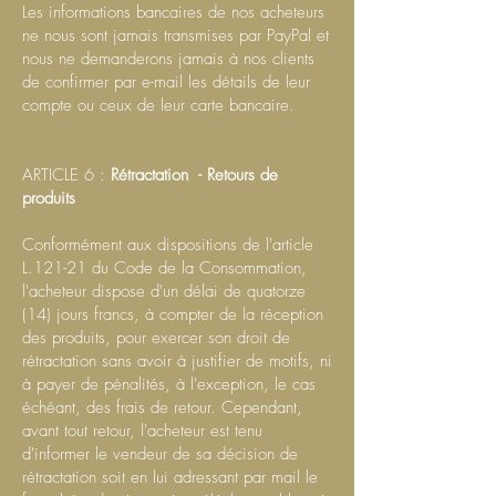
Les informations bancaires de nos acheteurs
ne nous sont jamais transmises par PayPal et
nous ne demanderons jamais à nos clients
de confirmer par e-mail les détails de leur
compte ou ceux de leur carte bancaire.
ARTICLE 6 :
Rétractation
- Retours de
produits
Conformément aux dispositions de l'article
L.121-21 du Code de la Consommation,
l'acheteur dispose d'un délai de quatorze
(14) jours francs, à compter de la réception
des produits, pour exercer son droit de
rétractation sans avoir à justifier de motifs, ni
à payer de pénalités, à l'exception, le cas
échéant, des frais de retour. Cependant,
avant tout retour, l'acheteur est tenu
d'informer le vendeur de sa décision de
rétractation soit en lui adressant par mail le