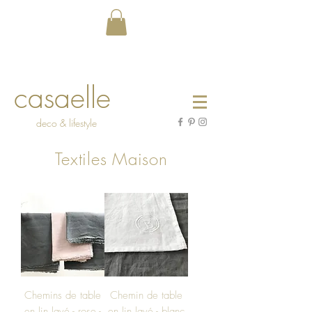
casaelle
deco & lifestyle
Textiles Maison
Chemins de table
Chemin de table
en lin lavé - rose -
en lin lavé - blanc