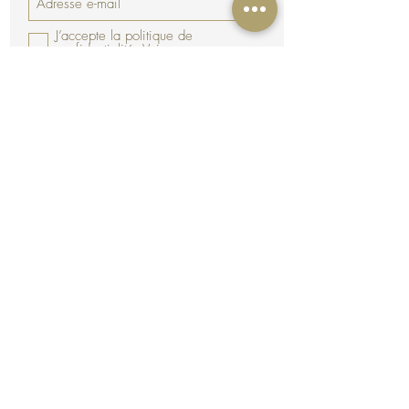
J’accepte la politique de
confidentialité.
Voir
Souscrire
CGV - RGPD
Mentions Légales
Livraison
Paiement sécurisé