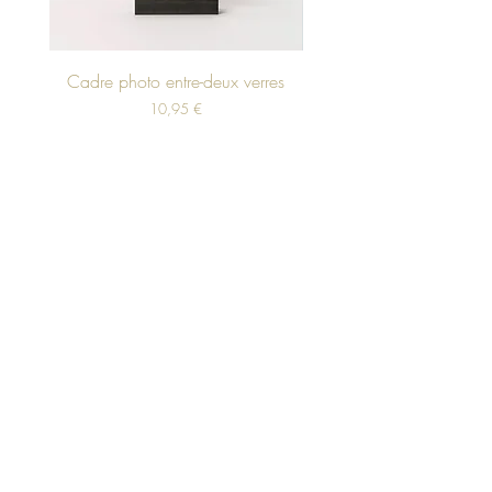
Cadre photo entre-deux verres
Porte-bloc décoratif av
Prix
10,95 €