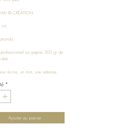
MAI © CRÉATION.
 cm.
arrondis.
 professionnel sur papier 300 gr de
idité.
pour écrire, un mot, une adresse.
té
*
Ajouter au panier