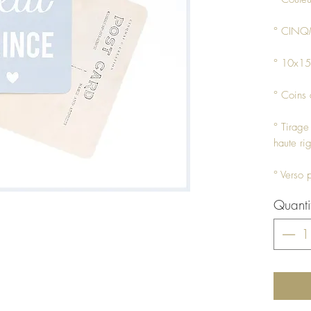
° CINQ
° 10x15
° Coins 
° Tirage
haute rig
° Verso 
Quanti