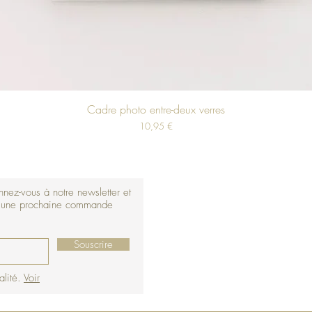
Cadre photo entre-deux verres
Prix
10,95 €
nez-vous à notre newsletter et
r une prochaine commande
Souscrire
alité.
Voir