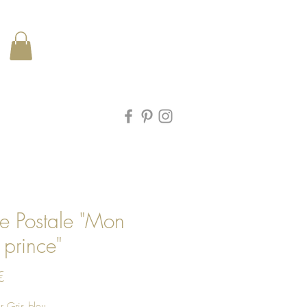
e Postale "Mon
t prince"
Prix
€
r Gris bleu.