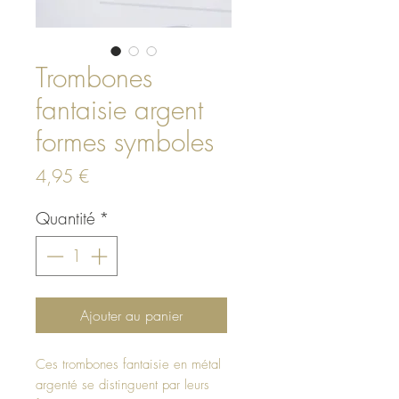
Trombones
fantaisie argent
formes symboles
Prix
4,95 €
Quantité
*
Ajouter au panier
Ces trombones fantaisie en métal
argenté se distinguent par leurs