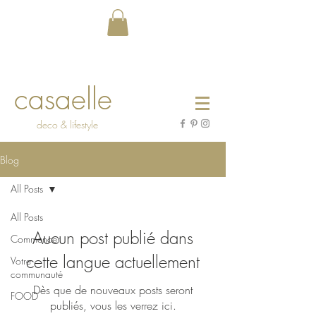
casaelle
deco & lifestyle
Blog
All Posts
All Posts
Aucun post publié dans
Commencer
cette langue actuellement
Votre
communauté
Dès que de nouveaux posts seront
FOOD
publiés, vous les verrez ici.