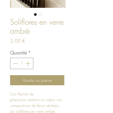
Soliflores en verre
ambré
Prix
2,00 €
Quantité
*
Ajouter au panier
Ces flacons de
pharmacie mettront en valeur vos
compositions de fleurs séchées.
Les soliflores en verre ambré