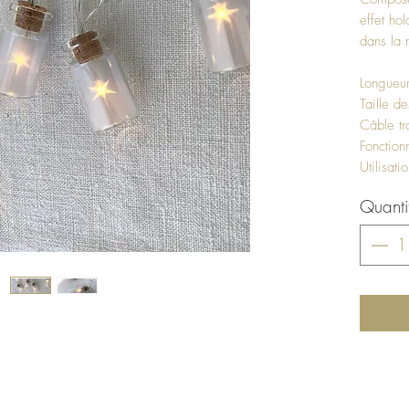
effet ho
dans la 
Longueu
Taille d
Câble tr
Fonction
Utilisati
Quanti