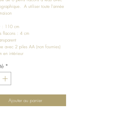
lographique. A utiliser toute l'année
maison
r : 110 cm
es flacons : 4 cm
ansparent
ne avec 2 piles AA (non fournies)
on en intérieur
té
*
Ajouter au panier