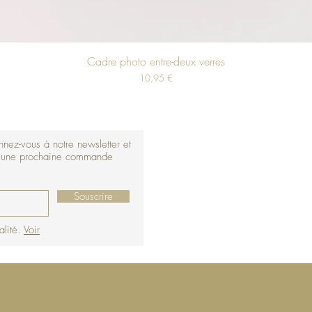
Cadre photo entre-deux verres
Prix
10,95 €
nez-vous à notre newsletter et
r une prochaine commande
Souscrire
alité.
Voir