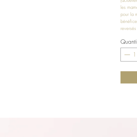
(actuell
les mama
pour la 
bénéfice
reversés
Quanti