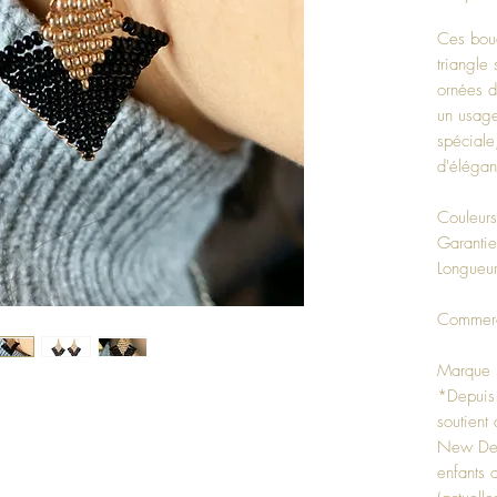
Ces bouc
triangle 
ornées d
un usage
spéciale
d'élégan
Couleurs
Garantie
Longueu
Commerce
Marque 
*Depuis
soutien
New Del
enfants 