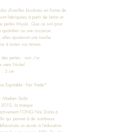
les d'oreilles bicolores en forme de
sont fabriquées à partir de laiton et
e perles Miyuki. Que ce soit pour
 quotidien ou une occasion
, elles ajouteront une touche
ce à toutes vos tenues.
 des perles : noir /or
s sans Nickel
r : 5 cm
 Equitable - Fair Trade*
: Madam Stoltz
 2010, la marque
t activement l’ONG Nai Disha à
hi qui permet à de nombreux
défavorisés un accès à l’éducation