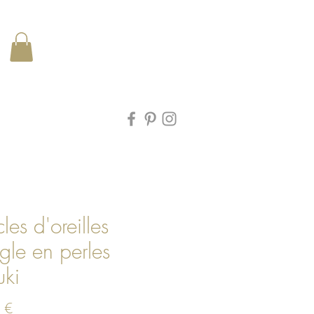
les d'oreilles
ngle en perles
uki
Prix
 €