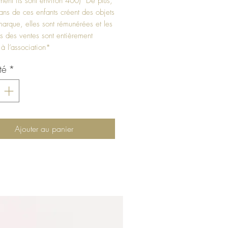
ement ils sont environ 400) De plus,
ns de ces enfants créent des objets
marque, elles sont rémunérées et les
s des ventes sont entièrement
 à l’association*
té
*
Ajouter au panier