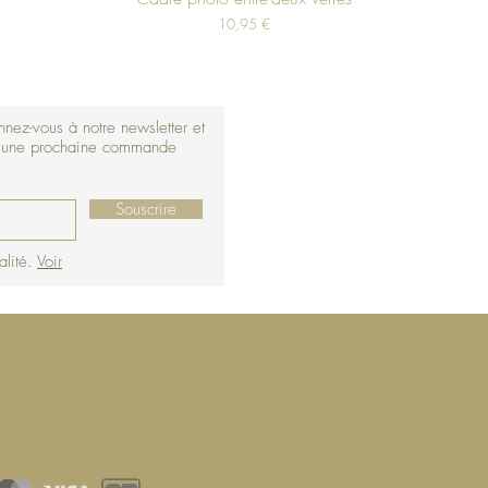
Prix
10,95 €
nez-vous à notre newsletter et
r une prochaine commande
Souscrire
alité.
Voir