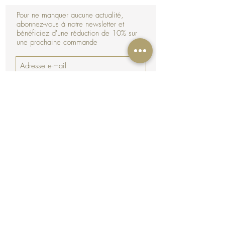
Pour ne manquer aucune actualité,
abonnez-vous à notre newsletter et
bénéficiez d'une réduction de 10% sur
une prochaine commande
J’accepte la politique de
confidentialité.
Voir
Souscrire
CGV - RGPD
Mentions Légales
Livraison